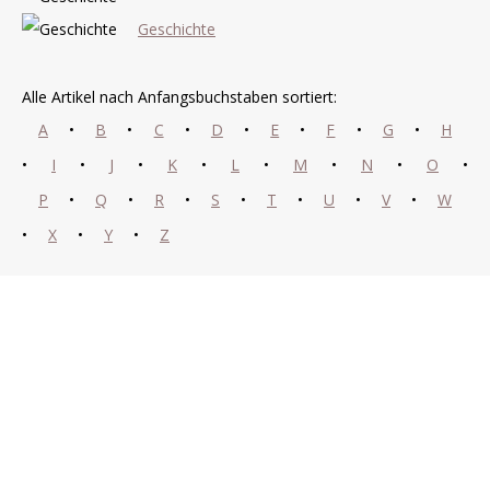
Geschichte
Alle Artikel nach Anfangsbuchstaben sortiert:
A
•
B
•
C
•
D
•
E
•
F
•
G
•
H
•
I
•
J
•
K
•
L
•
M
•
N
•
O
•
P
•
Q
•
R
•
S
•
T
•
U
•
V
•
W
•
X
•
Y
•
Z