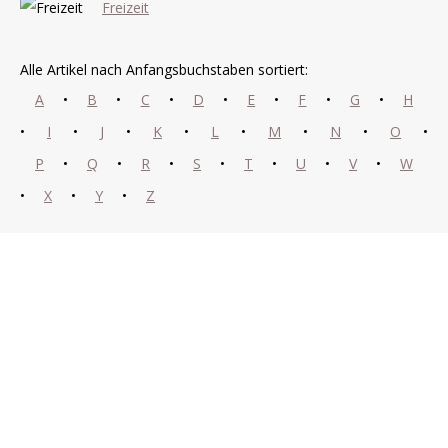
Freizeit
Alle Artikel nach Anfangsbuchstaben sortiert:
A
•
B
•
C
•
D
•
E
•
F
•
G
•
H
•
I
•
J
•
K
•
L
•
M
•
N
•
O
•
P
•
Q
•
R
•
S
•
T
•
U
•
V
•
W
•
X
•
Y
•
Z