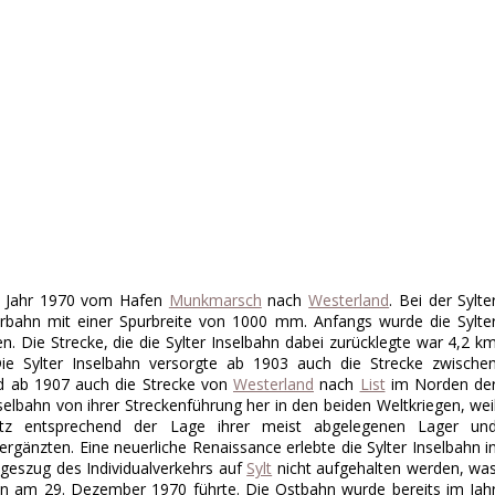
ns Jahr 1970 vom Hafen
Munkmarsch
nach
Westerland
. Bei der Sylte
rbahn mit einer Spurbreite von 1000 mm. Anfangs wurde die Sylte
. Die Strecke, die die Sylter Inselbahn dabei zurücklegte war 4,2 k
e Sylter Inselbahn versorgte ab 1903 auch die Strecke zwische
d ab 1907 auch die Strecke von
Westerland
nach
List
im Norden de
nselbahn von ihrer Streckenführung her in den beiden Weltkriegen, wei
tz entsprechend der Lage ihrer meist abgelegenen Lager un
gänzten. Eine neuerliche Renaissance erlebte die Sylter Inselbahn i
geszug des Individualverkehrs auf
Sylt
nicht aufgehalten werden, wa
bahn am 29. Dezember 1970 führte. Die Ostbahn wurde bereits im Jah