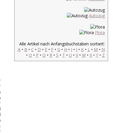
Autozug
Flora
Alle Artikel nach Anfangsbuchstaben sortiert:
A
•
B
•
C
•
D
•
E
•
F
•
G
•
H
•
I
•
J
•
K
•
L
•
M
•
N
•
O
•
P
•
Q
•
R
•
S
•
T
•
U
•
V
•
W
•
X
•
Y
•
Z
r
r
m
n
r
l
d
n
s
r